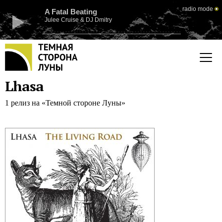
radio mode
A Fatal Beating
Julee Cruise & DJ Dmitry
Lhasa
1 релиз на «Темной стороне Луны»