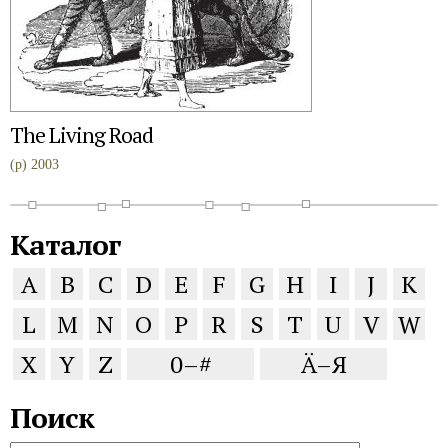
The Living Road
(p) 2003
Каталог
A
B
C
D
E
F
G
H
I
J
K
L
M
N
O
P
R
S
T
U
V
W
X
Y
Z
0–#
Ä–Я
Поиск