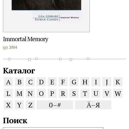
Immortal Memory
(p) 2004
Каталог
A
B
C
D
E
F
G
H
I
J
K
L
M
N
O
P
R
S
T
U
V
W
X
Y
Z
0–#
Ä–Я
Поиск