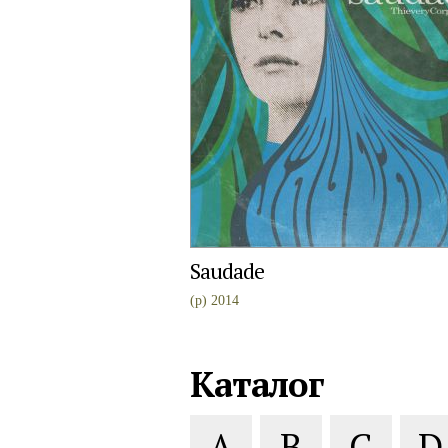
Saudade
(p) 2014
Каталог
A
B
C
D