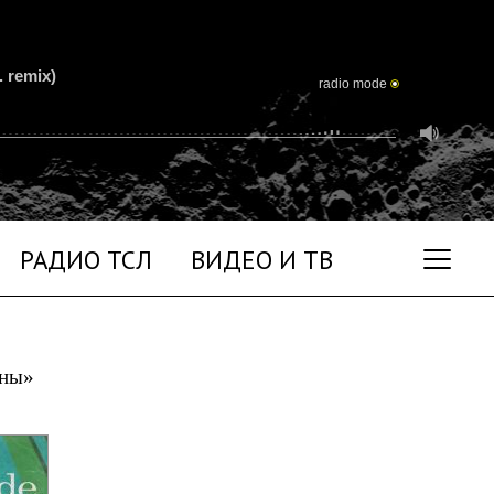
 remix)
radio mode
РАДИО ТСЛ
ВИДЕО И ТВ
уны»