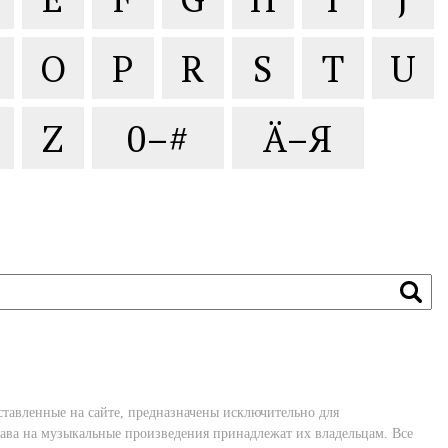
O
P
R
S
T
U
Z
0–#
Ä–Я
ставленные на сайте, предназначены исключительно для
ава на музыкальные произведения принадлежат их владельцам. Все