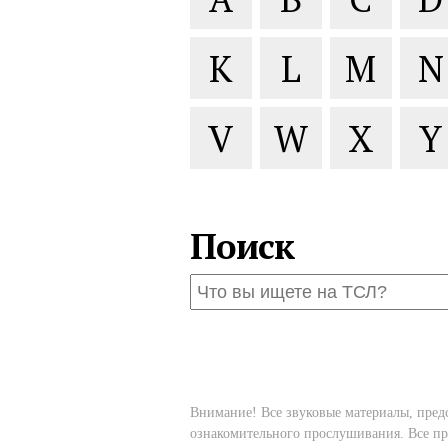
K
L
M
N
V
W
X
Y
Поиск
Внимание! Все звуковые материалы, пред
ознакомительного прослушивания. Все пр