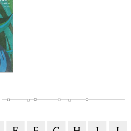
E
F
G
H
I
J