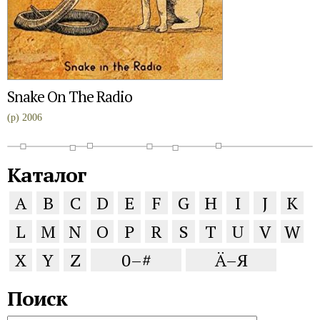
Snake On The Radio
(p) 2006
Каталог
A
B
C
D
E
F
G
H
I
J
K
L
M
N
O
P
R
S
T
U
V
W
X
Y
Z
0–#
Ä–Я
Поиск