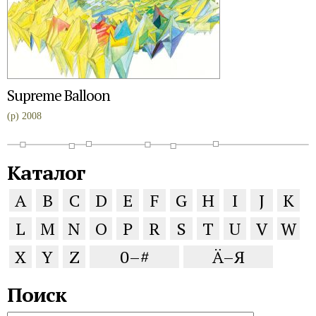
Supreme Balloon
(p) 2008
Каталог
A
B
C
D
E
F
G
H
I
J
K
L
M
N
O
P
R
S
T
U
V
W
X
Y
Z
0–#
Ä–Я
Поиск