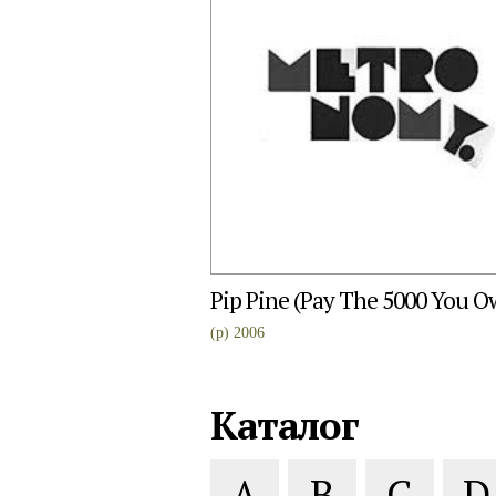
Pip Pine (Pay The 5000 You O
(p) 2006
Каталог
A
B
C
D