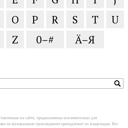
O
P
R
S
T
U
Z
0–#
Ä–Я
ставленные на сайте, предназначены исключительно для
ава на музыкальные произведения принадлежат их владельцам. Все