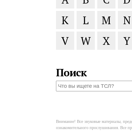
K
L
M
N
V
W
X
Y
Поиск
Внимание! Все звуковые материалы, пред
ознакомительного прослушивания. Все пр