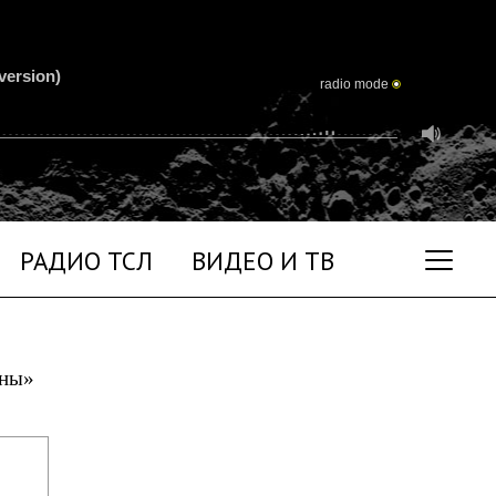
version)
radio mode
РАДИО ТСЛ
ВИДЕО И ТВ
уны»