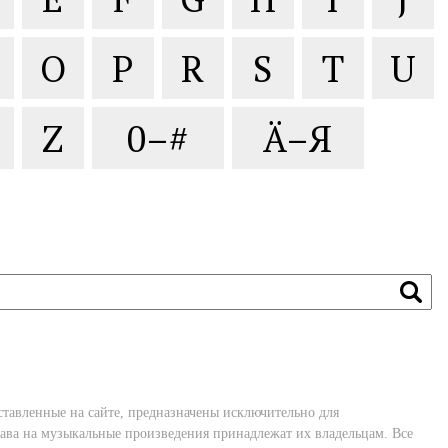
O
P
R
S
T
U
Z
0–#
Ä–Я
ставленные на сайте, предназначены исключительно для
ава на музыкальные произведения принадлежат их владельцам. Все