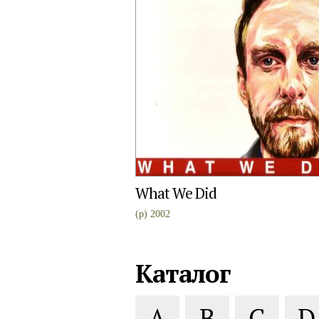
What We Did
(p) 2002
Каталог
A
B
C
D