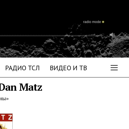
radio mode
РАДИО ТСЛ
ВИДЕО И ТВ
 Dan Matz
уны»