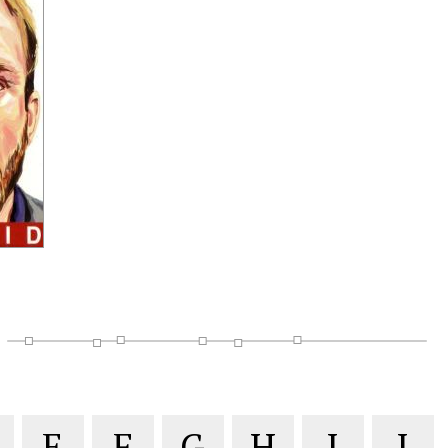
E
F
G
H
I
J