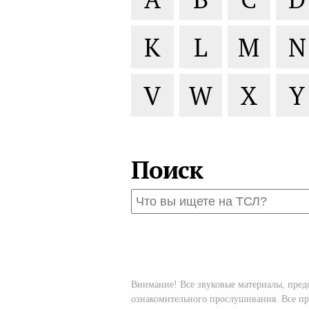
K
L
M
N
V
W
X
Y
Поиск
Внимание! Все звуковые материалы, пред
ознакомительного прослушивания. Все пр