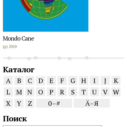
Mondo Cane
(p) 2010
Каталог
A
B
C
D
E
F
G
H
I
J
K
L
M
N
O
P
R
S
T
U
V
W
X
Y
Z
0–#
Ä–Я
Поиск