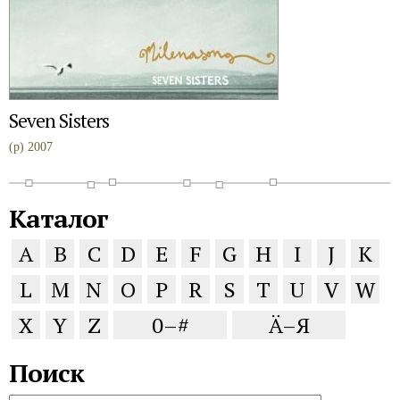
Seven Sisters
(p) 2007
Каталог
A
B
C
D
E
F
G
H
I
J
K
L
M
N
O
P
R
S
T
U
V
W
X
Y
Z
0–#
Ä–Я
Поиск