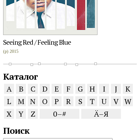
Seeing Red / Feeling Blue
(p) 2015
Каталог
A
B
C
D
E
F
G
H
I
J
K
L
M
N
O
P
R
S
T
U
V
W
X
Y
Z
0–#
Ä–Я
Поиск