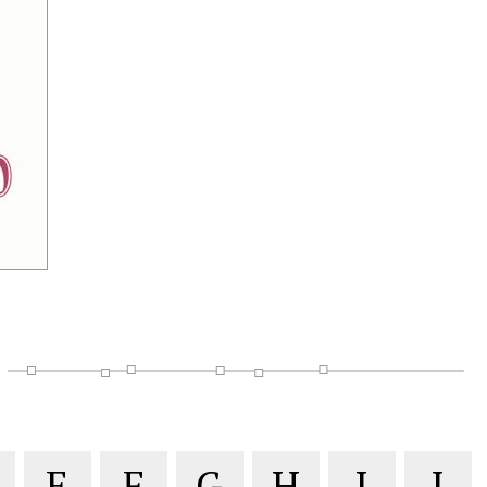
E
F
G
H
I
J