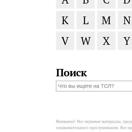
K
L
M
N
V
W
X
Y
Поиск
Внимание! Все звуковые материалы, пред
ознакомительного прослушивания. Все пр