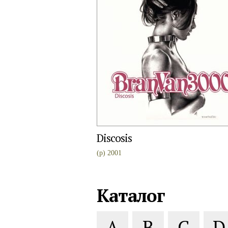
Discosis
(p) 2001
Каталог
A
B
C
D