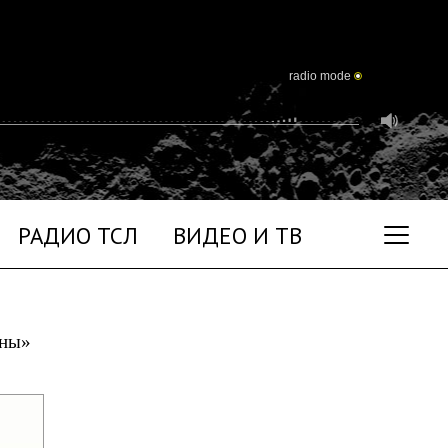
radio mode
РАДИО ТСЛ
ВИДЕО И ТВ
уны»