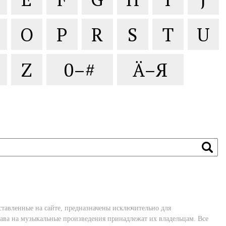
O
P
R
S
T
U
Z
0–#
Ä–Я
ставленные на сайте, предназначены исключительно для
ава на музыкальные произведения принадлежат их владельцам. Все