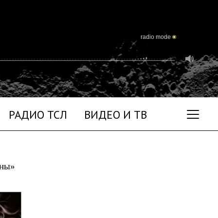
radio mode
РАДИО ТСЛ
ВИДЕО И ТВ
уны»