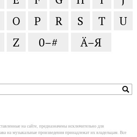
O
P
R
S
T
U
Z
0–#
Ä–Я
ставленные на сайте, предназначены исключительно для
ава на музыкальные произведения принадлежат их владельцам. Все