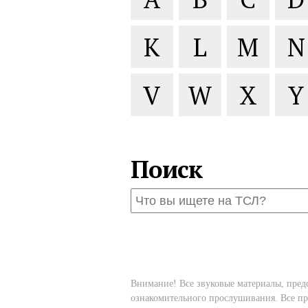
K
L
M
N
V
W
X
Y
Поиск
Внимание! Все звуковые материалы, пред
ознакомительного прослушивания. Все пр