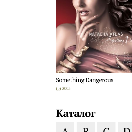
Something Dangerous
(p) 2003
Каталог
A
B
C
D