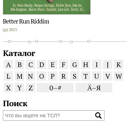
Better Run Riddim
(p) 2015
Каталог
A
B
C
D
E
F
G
H
I
J
K
L
M
N
O
P
R
S
T
U
V
W
X
Y
Z
0–#
Ä–Я
Поиск