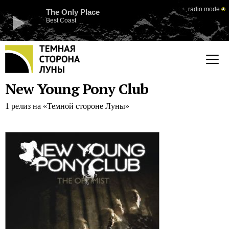
radio mode
The Only Place
Best Coast
New Young Pony Club
1 релиз на «Темной стороне Луны»