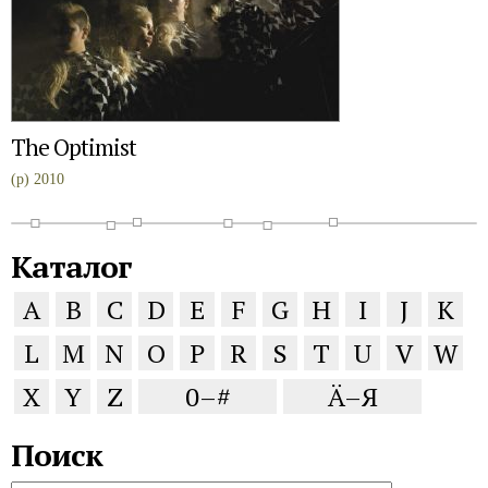
The Optimist
(p) 2010
Каталог
A
B
C
D
E
F
G
H
I
J
K
L
M
N
O
P
R
S
T
U
V
W
X
Y
Z
0–#
Ä–Я
Поиск