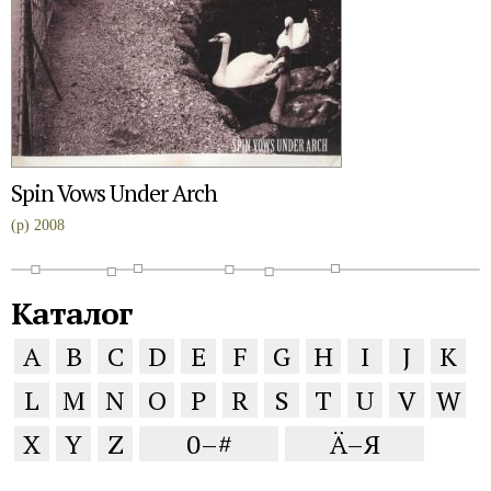
Spin Vows Under Arch
(p) 2008
Каталог
A
B
C
D
E
F
G
H
I
J
K
L
M
N
O
P
R
S
T
U
V
W
X
Y
Z
0–#
Ä–Я