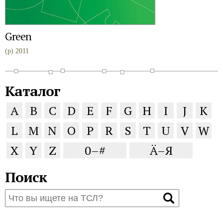
Green
(p) 2011
Каталог
A
B
C
D
E
F
G
H
I
J
K
L
M
N
O
P
R
S
T
U
V
W
X
Y
Z
0–#
Ä–Я
Поиск