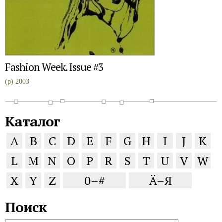
Fashion Week. Issue #3
(p) 2003
Каталог
A
B
C
D
E
F
G
H
I
J
K
L
M
N
O
P
R
S
T
U
V
W
X
Y
Z
0–#
Ä–Я
Поиск