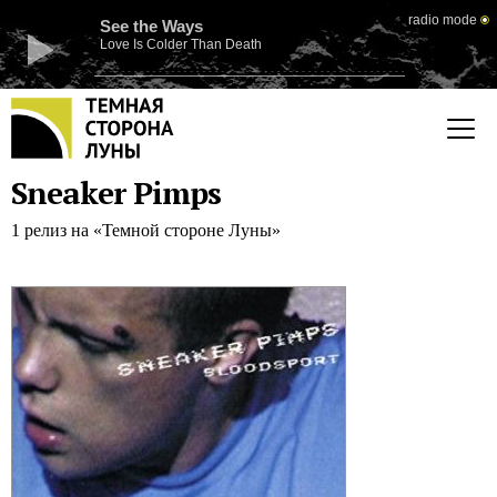
radio mode
See the Ways
Love Is Colder Than Death
Sneaker Pimps
1 релиз на «Темной стороне Луны»