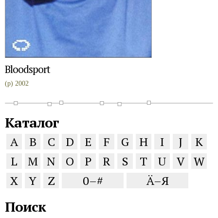
Bloodsport
(p) 2002
Каталог
A
B
C
D
E
F
G
H
I
J
K
L
M
N
O
P
R
S
T
U
V
W
X
Y
Z
0–#
Ä–Я
Поиск