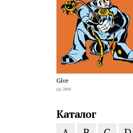
Give
(p) 2004
Каталог
A
B
C
D