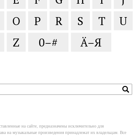
O
P
R
S
T
U
Z
0–#
Ä–Я
ставленные на сайте, предназначены исключительно для
ава на музыкальные произведения принадлежат их владельцам. Все