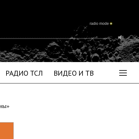
radio mode
РАДИО ТСЛ
ВИДЕО И ТВ
уны»