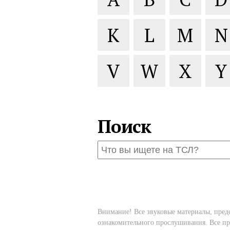
K
L
M
N
V
W
X
Y
Поиск
Внимание! Все звуковые материалы, пред
ознакомительного прослушивания. Все пр