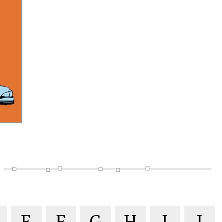
E
F
G
H
I
J