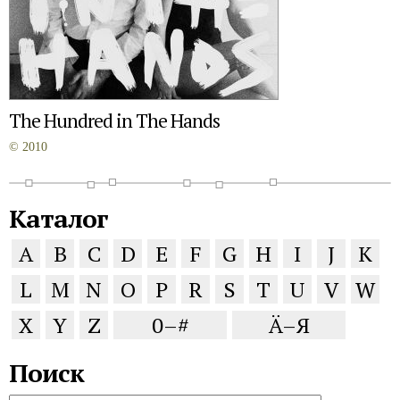
The Hundred in The Hands
© 2010
Каталог
A
B
C
D
E
F
G
H
I
J
K
L
M
N
O
P
R
S
T
U
V
W
X
Y
Z
0–#
Ä–Я
Поиск