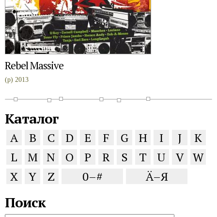
Rebel Massive
(p) 2013
Каталог
A
B
C
D
E
F
G
H
I
J
K
L
M
N
O
P
R
S
T
U
V
W
X
Y
Z
0–#
Ä–Я
Поиск