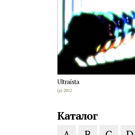
Ultraista
(p) 2012
Каталог
A
B
C
D