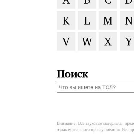
K
L
M
N
V
W
X
Y
Поиск
Внимание! Все звуковые материалы, пред
ознакомительного прослушивания. Все пр