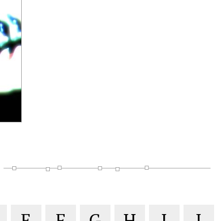
E
F
G
H
I
J