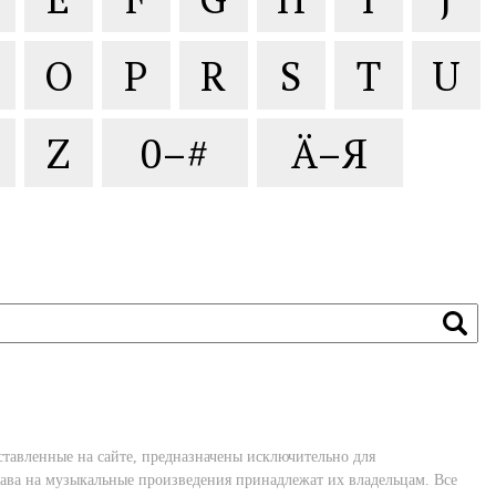
O
P
R
S
T
U
Z
0–#
Ä–Я
ставленные на сайте, предназначены исключительно для
ава на музыкальные произведения принадлежат их владельцам. Все