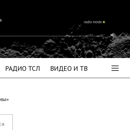
s
radio mode
РАДИО ТСЛ
ВИДЕО И ТВ
уны»