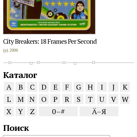
City Breakers: 18 Frames Per Second
(p) 2006
Каталог
A
B
C
D
E
F
G
H
I
J
K
L
M
N
O
P
R
S
T
U
V
W
X
Y
Z
0–#
Ä–Я
Поиск