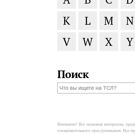
K
L
M
N
V
W
X
Y
Поиск
Внимание! Все звуковые материалы, пред
ознакомительного прослушивания. Все пр