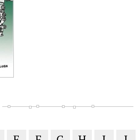
E
F
G
H
I
J