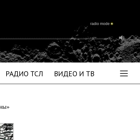
radio mode
РАДИО ТСЛ
ВИДЕО И ТВ
уны»