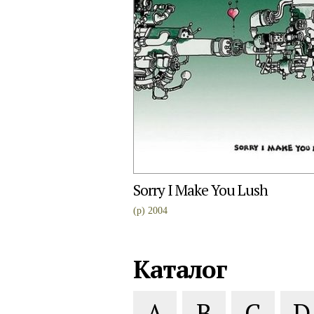
Sorry I Make You Lush
(p) 2004
Каталог
A
B
C
D