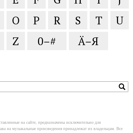
O
P
R
S
T
U
Z
0–#
Ä–Я
ставленные на сайте, предназначены исключительно для
ава на музыкальные произведения принадлежат их владельцам. Все