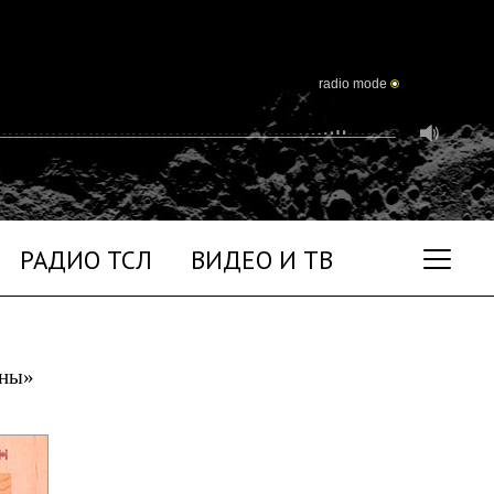
radio mode
РАДИО ТСЛ
ВИДЕО И ТВ
уны»