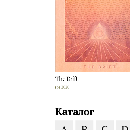
The Drift
(p) 2020
Каталог
A
B
C
D