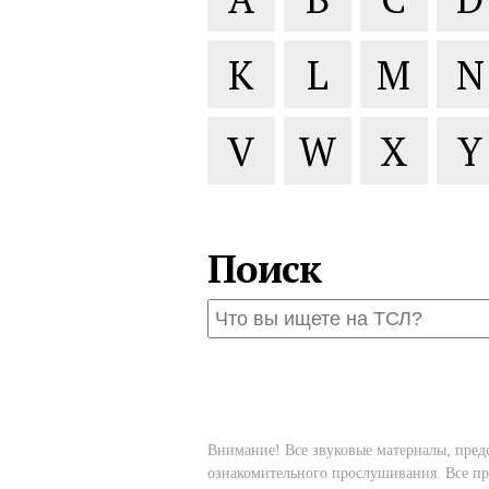
K
L
M
N
V
W
X
Y
Поиск
Внимание! Все звуковые материалы, пред
ознакомительного прослушивания. Все пр