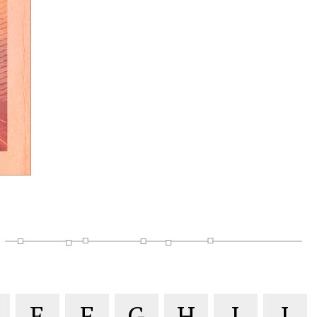
E
F
G
H
I
J