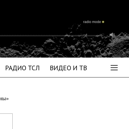
radio mode
РАДИО ТСЛ
ВИДЕО И ТВ
уны»