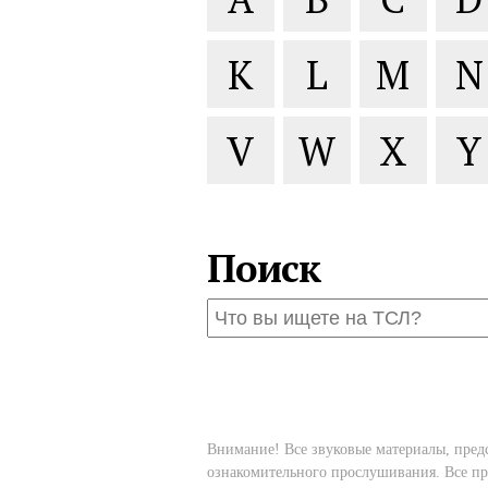
K
L
M
N
V
W
X
Y
Поиск
Внимание! Все звуковые материалы, пред
ознакомительного прослушивания. Все пр