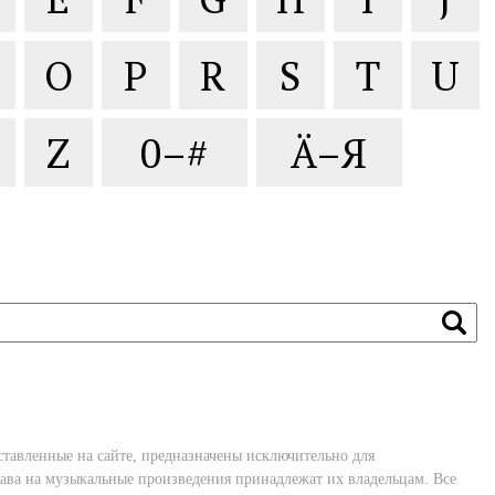
O
P
R
S
T
U
Z
0–#
Ä–Я
ставленные на сайте, предназначены исключительно для
ава на музыкальные произведения принадлежат их владельцам. Все