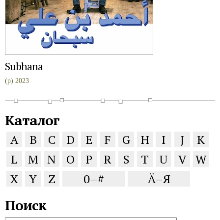
Subhana
(p) 2023
Каталог
A
B
C
D
E
F
G
H
I
J
K
L
M
N
O
P
R
S
T
U
V
W
X
Y
Z
0–#
Ä–Я
Поиск