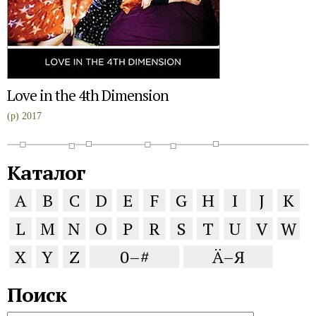
Love in the 4th Dimension
(p) 2017
Каталог
A
B
C
D
E
F
G
H
I
J
K
L
M
N
O
P
R
S
T
U
V
W
X
Y
Z
0–#
Ä–Я
Поиск