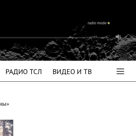
radio mode
РАДИО ТСЛ
ВИДЕО И ТВ
уны»