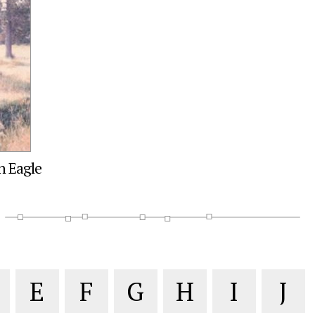
n Eagle
E
F
G
H
I
J