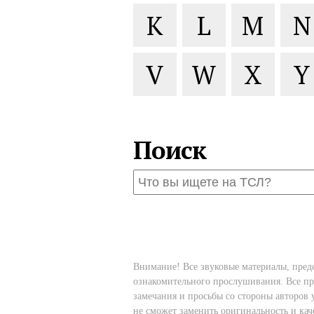
K
L
M
N
V
W
X
Y
Поиск
Внимание! Все звуковые материалы, пред
ознакомительного прослушивания. Все пр
замечания и просьбы со стороны авторов 
не сможет заменить оригинальность и ка