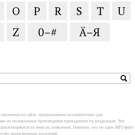
O
P
R
S
T
U
Z
0–#
Ä–Я
ставленные на сайте, предназначены исключительно для
ава на музыкальные произведения принадлежат их владельцам. Все
удовлетворяются по мере их появления. Помните, что ни один MP3-файл
чество лицензионных носителей.