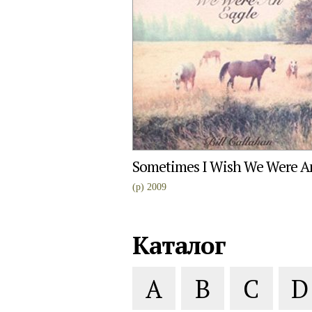
Sometimes I Wish We Were A
(p) 2009
Каталог
A
B
C
D