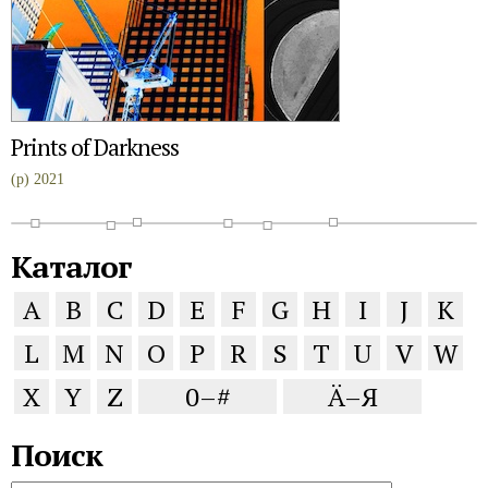
Prints of Darkness
(p) 2021
Каталог
A
B
C
D
E
F
G
H
I
J
K
L
M
N
O
P
R
S
T
U
V
W
X
Y
Z
0–#
Ä–Я
Поиск