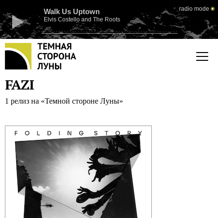
radio mode
Walk Us Uptown
Elvis Costello and The Roots
FAZI
1 релиз на «Темной стороне Луны»