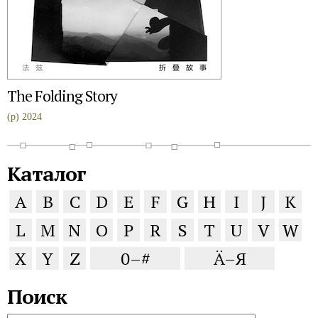
The Folding Story
(p) 2024
Каталог
A
B
C
D
E
F
G
H
I
J
K
L
M
N
O
P
R
S
T
U
V
W
X
Y
Z
0–#
Ä–Я
Поиск