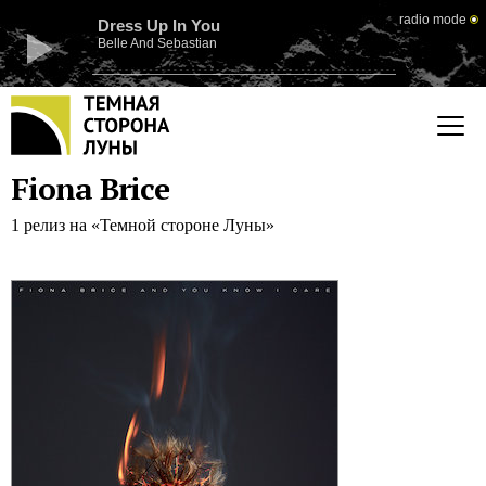
radio mode
Dress Up In You
Belle And Sebastian
Fiona Brice
1 релиз на «Темной стороне Луны»