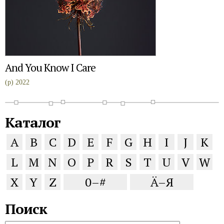
And You Know I Care
(p) 2022
Каталог
A
B
C
D
E
F
G
H
I
J
K
L
M
N
O
P
R
S
T
U
V
W
X
Y
Z
0–#
Ä–Я
Поиск