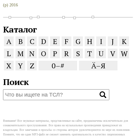
(p) 2016
Каталог
A
B
C
D
E
F
G
H
I
J
K
L
M
N
O
P
R
S
T
U
V
W
X
Y
Z
0–#
Ä–Я
Поиск
Внимание! Все звуковые материалы, представленные на сайте, предназначены исключительно для
ознакомительного прослушивания. Все права на музыкальные произведения принадлежат их
владельцам. Все замечания и просьбы со стороны авторов удовлетворяются по мере их появления.
Помните, что ни один MP3-файл не сможет заменить оригинальность и качество лицензионных