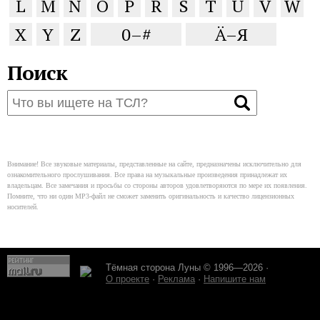
L
M
N
O
P
R
S
T
U
V
W
X
Y
Z
0–#
Ä–Я
Поиск
Внимание! Все звуковые материалы, представленные на сайте, предназначены исключительно для
ознакомительного прослушивания. Все права на музыкальные произведения принадлежат их
владельцам. Все замечания и просьбы со стороны авторов удовлетворяются по мере их появления.
Помните, что ни один MP3-файл не сможет заменить оригинальность и качество лицензионных
носителей.
Тёмная сторона Луны © 1996—2026 ·
О проекте
·
Реклама
·
Напишите нам