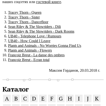
наших соцсетях или
гостевой книге
.
Tracey Thorn - Queen
Tracey Thorn - Sister
Tracey Thorn - Dancefloor
Sean Riley & The Slowriders - Dili
Sean Riley & The Slowriders - Dark Rooms
UB40 - Telephone Love / Rumours
UB40 - How Could I Leave
Plants and Animals - No Worries Gonna Find Us
Plants and Animals - Flowers
Françoiz Breut - La danse des ombres
Françoiz Breut - Ecran total
Максим Горданов, 20.03.2018 г.
Каталог
A
B
C
D
E
F
G
H
I
J
K