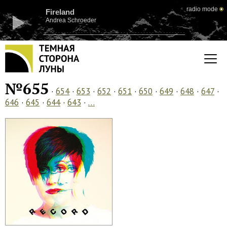
radio mode
Fireland
Andrea Schroeder
№655
·
654
·
653
·
652
·
651
·
650
·
649
·
648
·
647
·
646
·
645
·
644
·
643
·
…