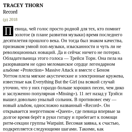
TRACEY THORN
Record
(p) 2018
П
евица, чей голос просто родной для тех, кто помнит
золотое (в плане развития музыки) время последнего
десятилетия прошлого века. Он тогда был знаком качества,
признаком умной поп-музыки, изысканности и чуть ли не
революционных новаций. Да и сейчас ничего не потерял.
Обладательница этого голоса — Трейси Торн. Она пела на
разорвавшем не одно меломанское сердце легендарном
альбоме «Protection» Massive Attack и вместе с Беном
Уоттом плела мягкие акустические и электронные кружева,
известные как Everything But the Girl (на всякий случай
уточню, что у них гораздо больше хороших песен, чем дико
и заслуженно популярная «Missing»). 11 лет назад у Трэйси
вышел довольно унылый сольник. В противовес ему —
новый альбом, односложно названный «Record». Он
открывается энергетиком «Queen», где певица впервые за
долгое время берёт в руки гитару и прибегает к помощи
ритм-секции группы Warpaint. Весомая заявка, к счастью,
подкрепляется следующими шагами. Такими, как