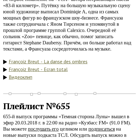
«83-й километр». Путёвку на большую музыкальную сцену
юной художнице выписал Dominiqie A, одна из самых
мощных фигур во французском шоу-бизнесе. Франсуаза
также сотрудничала с Яном Тирсеном и упомянутой в
прошлой программе группой Calexico. Очередной её
сольник «Zoo» певице, как обычно, помог записать
гитарист Stephane Daubersy. Причём, он больше работал над
текстами, а Франсуаза сосредоточилась на музыке.
Françoiz Breut - La danse des ombres
Françoiz Breut - Ecran total
Видеоклип
Плейлист №655
655-й выпуск программы «Темная сторона Луны» вышел в
эфир 20.03.2018 г. в 22:00 на радио «Кузбасс FM» (91.0 FM).
Вы можете
послушать его
целиком или
подписаться
на
новые выпуски подкаста ТСЛ. Обсудить выпуск можно в