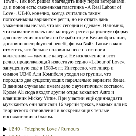
Town». Так вот, решил я загладить вину перед ветеранами,
да и повод есть: свеженькая пластинка «A Real Labour of
Love». UB40, конечно, всегда считались таким
попсовеньким вариантом регги, но не отдать дань
уважения им нельзя, что мы сегодня и сделаем. Напомню,
что название коллектива копирует регистрационную форму
для получения пособия по безработице в Великобритании,
дословно unemployment benefit, форма №40. Также важно
отметить, что больше половины песен в истории
коллектива — удачные каверы. Не исключение и этот
релиз, продолжающий известную серию «Labour of Love»,
запущенную ещё в 1980-х гг. Интересно, что лидер и
символ UB40 Али Кэмпбелл уходил из группы, что
породило два существующих параллельно варианта бэнда.
В данном случае мы имеем дело с аутентичным составом.
Кроме Ali сюда входят другие отцы: вокалист Astro и
клавишник Mickey Virtue. При участии ещё одиннадцати
музыкантов они записали 16 версий треков, важных для их
творческого становления и воскрешающих тёплые
воспоминания о былом.
UB40 - Telephone Love / Rumours