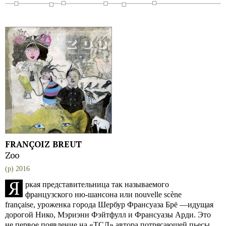
FRANÇOIZ BREUT
Zoo
(p) 2016
Я
ркая представительница так называемого
французского ню-шансона или nouvelle scène
française, уроженка города Шербур Франсуаза Брё —идущая
дорогой Нико, Мэриэнн Фэйтфулл и Франсуазы Арди. Это
не первое появление на «ТСЛ» автора потрясающей пьесы