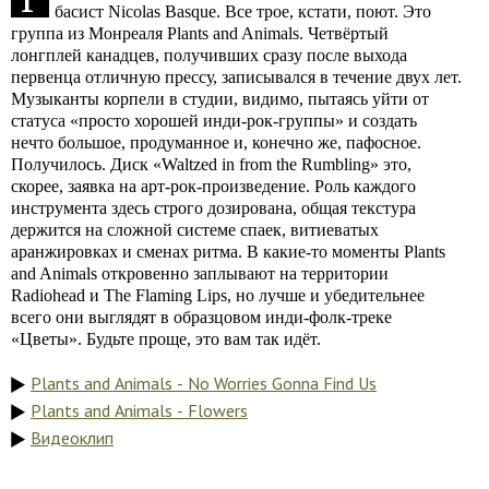
басист Nicolas Basque. Все трое, кстати, поют. Это
группа из Монреаля Plants and Animals. Четвёртый
лонгплей канадцев, получивших сразу после выхода
первенца отличную прессу, записывался в течение двух лет.
Музыканты корпели в студии, видимо, пытаясь уйти от
статуса «просто хорошей инди-рок-группы» и создать
нечто большое, продуманное и, конечно же, пафосное.
Получилось. Диск «Waltzed in from the Rumbling» это,
скорее, заявка на арт-рок-произведение. Роль каждого
инструмента здесь строго дозирована, общая текстура
держится на сложной системе спаек, витиеватых
аранжировках и сменах ритма. В какие-то моменты Plants
and Animals откровенно заплывают на территории
Radiohead и The Flaming Lips, но лучше и убедительнее
всего они выглядят в образцовом инди-фолк-треке
«Цветы». Будьте проще, это вам так идёт.
Plants and Animals - No Worries Gonna Find Us
Plants and Animals - Flowers
Видеоклип