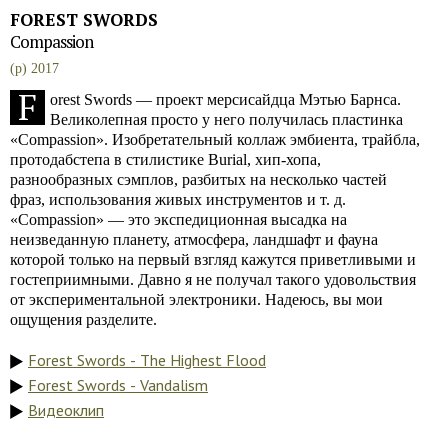
FOREST SWORDS
Compassion
(p) 2017
F
orest Swords — проект мерсисайдца Мэтью Барнса.
Великолепная просто у него получилась пластинка
«Compassion». Изобретательный коллаж эмбиента, трайбла,
протодабстепа в стилистике Burial, хип-хопа,
разнообразных сэмплов, разбитых на несколько частей
фраз, использования живых инструментов и т. д.
«Compassion» — это экспедиционная высадка на
неизведанную планету, атмосфера, ландшафт и фауна
которой только на первый взгляд кажутся приветливыми и
гостеприимными. Давно я не получал такого удовольствия
от экспериментальной электроники. Надеюсь, вы мои
ощущения разделите.
Forest Swords - The Highest Flood
Forest Swords - Vandalism
Видеоклип