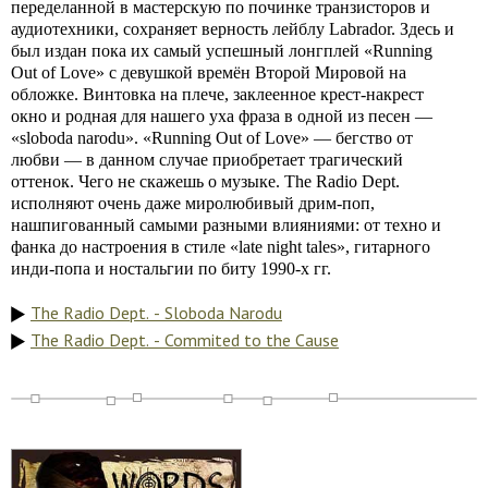
переделанной в мастерскую по починке транзисторов и
аудиотехники, сохраняет верность лейблу Labrador. Здесь и
был издан пока их самый успешный лонгплей «Running
Out of Love» с девушкой времён Второй Мировой на
обложке. Винтовка на плече, заклеенное крест-накрест
окно и родная для нашего уха фраза в одной из песен —
«sloboda narodu». «Running Out of Love» — бегство от
любви — в данном случае приобретает трагический
оттенок. Чего не скажешь о музыке. The Radio Dept.
исполняют очень даже миролюбивый дрим-поп,
нашпигованный самыми разными влияниями: от техно и
фанка до настроения в стиле «late night tales», гитарного
инди-попа и ностальгии по биту 1990-х гг.
The Radio Dept. - Sloboda Narodu
The Radio Dept. - Commited to the Cause