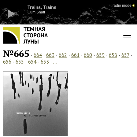
radio mode
Trains, Trains
Oum Shatt
№665
·
664
·
663
·
662
·
661
·
660
·
659
·
658
·
657
·
656
·
655
·
654
·
653
·
…