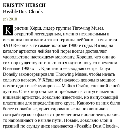
KRISTIN HERSCH
Possible Dust Clouds
(p) 2018
К
ристин Хёрш, лидер группы Throwing Muses,
открытой легендарным, именно независимым в
исконном понимании этого термина лейблом грамзаписи
4AD Records в те самые золотые 1980-е годы. Взгляд на
каталог артистов лейбла той поры всегда доставляет
удовольствие настоящему меломану. Хорошо, что они до
сих пор существуют и пытаются идти в ногу со временем.
В начале 1990-х гг. Кристин и её сводная сестра Tanya
Donelly законсервировали Throwing Muses, чтобы начать
сольную карьеру. У Хёрш всё началось довольно мощно:
помог один из её кумиров — Майкл Стайп, спевший с ней
дуэтом. С тех пор она так и пребывает в статусе именно
нишевой артистки, довольно известной, но выпускающей
пластинки для определённого круга. Какие-то из них были
более спокойные, ориентированные на поклонников
сонграйтерского фолка с применением виолончели, какие-
то напоминают о начале пути. Новый, довольно злой и
грязный по саунду диск называется «Possible Dust Clouds».