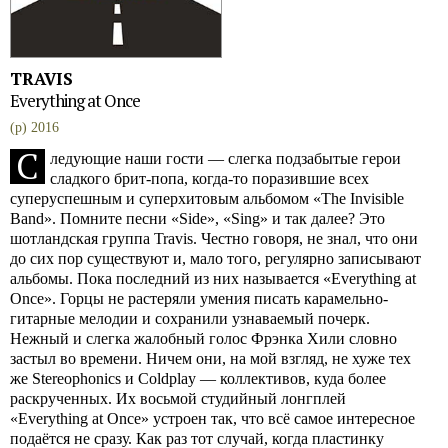
TRAVIS
Everything at Once
(p) 2016
С
ледующие наши гости — слегка подзабытые герои
сладкого брит-попа, когда-то поразившие всех
суперуспешным и суперхитовым альбомом «The Invisible
Band». Помните песни «Side», «Sing» и так далее? Это
шотландская группа Travis. Честно говоря, не знал, что они
до сих пор существуют и, мало того, регулярно записывают
альбомы. Пока последний из них называется «Everything at
Once». Горцы не растеряли умения писать карамельно-
гитарные мелодии и сохранили узнаваемый почерк.
Нежный и слегка жалобный голос Фрэнка Хили словно
застыл во времени. Ничем они, на мой взгляд, не хуже тех
же Stereophonics и Coldplay — коллективов, куда более
раскрученных. Их восьмой студийный лонгплей
«Everything at Once» устроен так, что всё самое интересное
подаётся не сразу. Как раз тот случай, когда пластинку