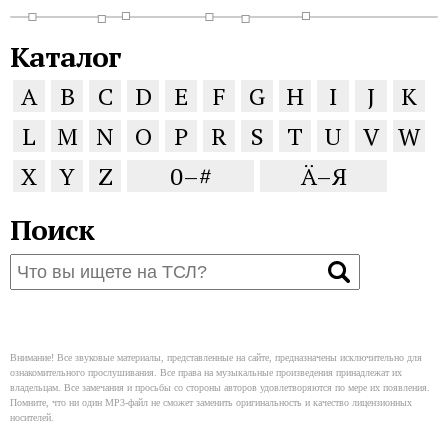
Каталог
A
B
C
D
E
F
G
H
I
J
K
L
M
N
O
P
R
S
T
U
V
W
X
Y
Z
0–#
Ä–Я
Поиск
Внимание! Все звуковые материалы, представленные на сайте, предназначены исключительно для
ознакомительного прослушивания. Все права на музыкальные произведения принадлежат их
владельцам. Все замечания и просьбы со стороны авторов удовлетворяются по мере их появления.
Помните, что ни один MP3-файл не сможет заменить оригинальность и качество лицензионных
носителей.