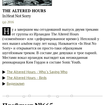
THE ALTERED HOURS
In Heat Not Sorry
(p) 2016
Н
у а завершим мы сегодняшний выпуск двумя треками
от группы из Ирландии The Altered Hours
(«изменённое» или «деформированное время»). Неплохой у
них вышел альбом пару лет назад. Называется «In Heat No
Sorry» и открывается он просто-таки образцовым
шугейзовым треком. В составе две девушки и трое парней.
Местами вокал ирландок выглядит как неожиданная
реинкарнация Ким Гордон в составе Sonic Youth.
The Altered Hours - Who`s Saving Who
The Altered Hours - Birds
Видеоклип