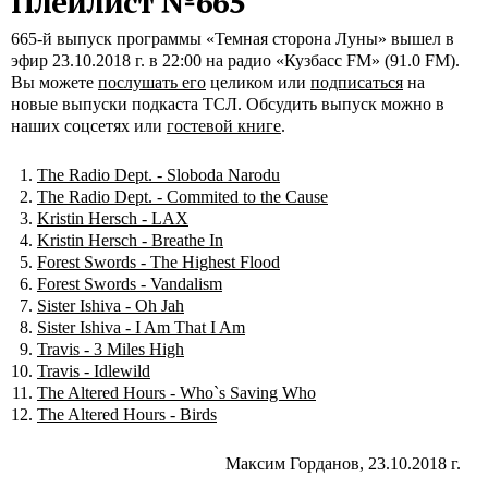
Плейлист №665
665-й выпуск программы «Темная сторона Луны» вышел в
эфир 23.10.2018 г. в 22:00 на радио «Кузбасс FM» (91.0 FM).
Вы можете
послушать его
целиком или
подписаться
на
новые выпуски подкаста ТСЛ. Обсудить выпуск можно в
наших соцсетях или
гостевой книге
.
The Radio Dept. - Sloboda Narodu
The Radio Dept. - Commited to the Cause
Kristin Hersch - LAX
Kristin Hersch - Breathe In
Forest Swords - The Highest Flood
Forest Swords - Vandalism
Sister Ishiva - Oh Jah
Sister Ishiva - I Am That I Am
Travis - 3 Miles High
Travis - Idlewild
The Altered Hours - Who`s Saving Who
The Altered Hours - Birds
Максим Горданов, 23.10.2018 г.