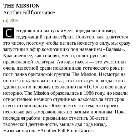
THE MISSION
Another Fall from Grace
(p) 2016
С
егодняшний выпуск имеет порядковый номер,
содержащий три шестёрки. Понятно, как трактуется
это число, поэтому чтобы изгнать нечистую силу, мы сразу
запустили в эфир композицию под названием «Валаам».
Красивейшее, как говорят, место, оплот русской
православной культуры! Авторы пьесы — это участники
очень известной среди поклонников готического рока и
пост-панка британской группы The Mission. Несмотря на
почти что культовый статус, этот тот случай, когда стоит
удивиться их первому появлению на «ТСЛ» за всю нашу
историю. The Mission образовались в 1986 году, но издали
относительно немного студийных альбомов за этот срок:
всего-то одинадцать. Объясняется это тем, что проект
несколько раз замораживался по разным причинам. Пока
последняя работа, призванная отметить 30-летие
творческой деятельности, вышла два года назад.
Называется она «Another Fall From Grace».