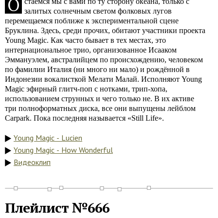
О
стаёмся мы с вами по ту сторону океана, только с
залитых солнечным светом фолковых лугов
перемещаемся поближе к экспериментальной сцене
Бруклина. Здесь, среди прочих, обитают участники проекта
Young Magic. Как часто бывает в тех местах, это
интернациональное трио, организованное Исааком
Эммануэлем, австралийцем по происхождению, человеком
по фамилии Италия (ни много ни мало) и рождённой в
Индонезии вокалисткой Мелати Малай. Исполняют Young
Magic эфирный глитч-поп с нотками, трип-хопа,
использованием струнных и чего только не. В их активе
три полноформатных диска, все они выпущены лейблом
Carpark. Пока последняя называется «Still Life».
Young Magic - Lucien
Young Magic - How Wonderful
Видеоклип
Плейлист №666