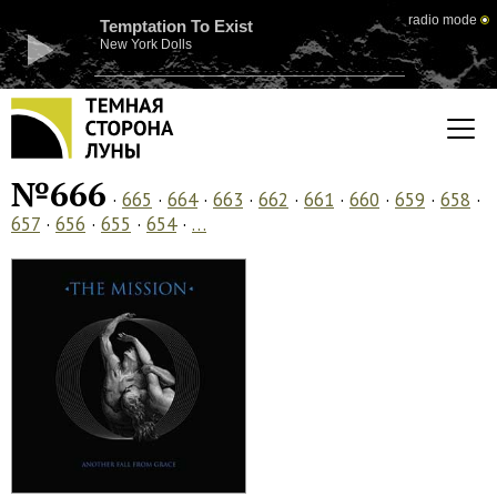
radio mode
Temptation To Exist
New York Dolls
№666
·
665
·
664
·
663
·
662
·
661
·
660
·
659
·
658
·
657
·
656
·
655
·
654
·
…