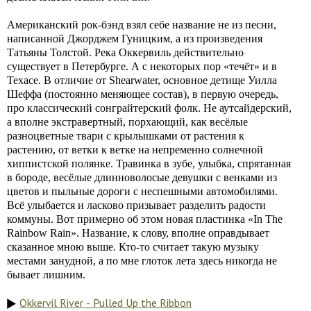
Американский рок-бэнд взял себе название не из песни,
написанной Джорджем Гуницким, а из произведения
Татьяны Толстой. Река Оккервиль действительно
существует в Петербурге. А с некоторых пор «течёт» и в
Техасе. В отличие от Shearwater, основное детище Уилла
Шеффа (постоянно меняющее состав), в первую очередь,
про классический сонграйтерский фолк. Не аутсайдерский,
а вполне экстравертный, порхающий, как весёлые
разноцветные твари с крылышками от растения к
растению, от ветки к ветке на непременно солнечной
хиппистской полянке. Травинка в зубе, улыбка, спрятанная
в бороде, весёлые длинноволосые девушки с венками из
цветов и пыльные дороги с неспешными автомобилями.
Всё улыбается и ласково призывает разделить радости
коммуны. Вот примерно об этом новая пластинка «In The
Rainbow Rain». Название, к слову, вполне оправдывает
сказанное мною выше. Кто-то считает такую музыку
местами занудной, а по мне глоток лета здесь никогда не
бывает лишним.
Okkervil River - Pulled Up the Ribbon