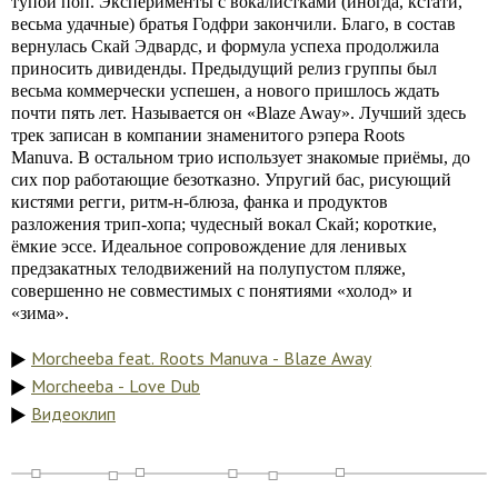
тупой поп. Эксперименты с вокалистками (иногда, кстати,
весьма удачные) братья Годфри закончили. Благо, в состав
вернулась Скай Эдвардс, и формула успеха продолжила
приносить дивиденды. Предыдущий релиз группы был
весьма коммерчески успешен, а нового пришлось ждать
почти пять лет. Называется он «Blaze Away». Лучший здесь
трек записан в компании знаменитого рэпера Roots
Manuva. В остальном трио использует знакомые приёмы, до
сих пор работающие безотказно. Упругий бас, рисующий
кистями регги, ритм-н-блюза, фанка и продуктов
разложения трип-хопа; чудесный вокал Скай; короткие,
ёмкие эссе. Идеальное сопровождение для ленивых
предзакатных телодвижений на полупустом пляже,
совершенно не совместимых с понятиями «холод» и
«зима».
Morcheeba feat. Roots Manuva - Blaze Away
Morcheeba - Love Dub
Видеоклип