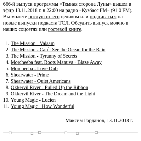
666-й выпуск программы «Темная сторона Луны» вышел в
эфир 13.11.2018 г. в 22:00 на радио «Кузбасс FM» (91.0 FM).
Вы можете
послушать его
целиком или
подписаться
на
новые выпуски подкаста ТСЛ. Обсудить выпуск можно в
наших соцсетях или
гостевой книге
.
The Mission - Valaam
The Mission - Can`t See the Ocean for the Rain
The Mission - Tyranny of Secrets
Morcheeba feat. Roots Manuva - Blaze Away
Morcheeba - Love Dub
Shearwater - Prime
Shearwater - Quiet Americans
Okkervil River - Pulled Up the Ribbon
Okkervil River - The Dream and the Light
Young Magic - Lucien
Young Magic - How Wonderful
Максим Горданов, 13.11.2018 г.