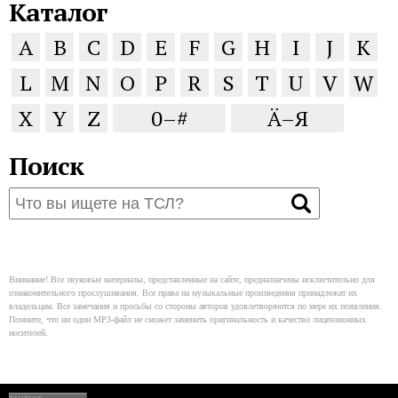
Каталог
A
B
C
D
E
F
G
H
I
J
K
L
M
N
O
P
R
S
T
U
V
W
X
Y
Z
0–#
Ä–Я
Поиск
Внимание! Все звуковые материалы, представленные на сайте, предназначены исключительно для
ознакомительного прослушивания. Все права на музыкальные произведения принадлежат их
владельцам. Все замечания и просьбы со стороны авторов удовлетворяются по мере их появления.
Помните, что ни один MP3-файл не сможет заменить оригинальность и качество лицензионных
носителей.