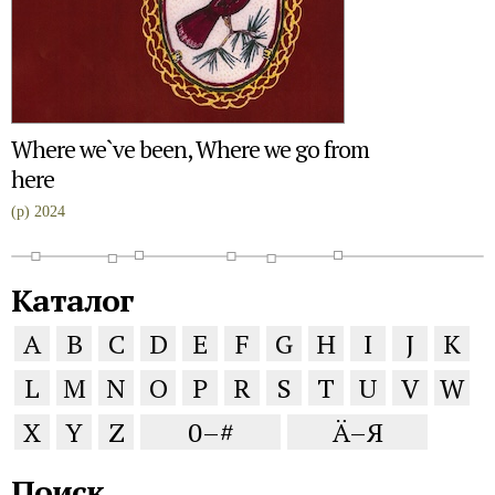
Where we`ve been, Where we go from
here
(p) 2024
Каталог
A
B
C
D
E
F
G
H
I
J
K
L
M
N
O
P
R
S
T
U
V
W
X
Y
Z
0–#
Ä–Я
Поиск