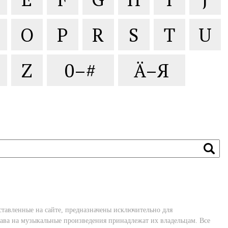
O
P
R
S
T
U
Z
0–#
Ä–Я
ставленные на сайте, предназначены исключительно для
ава на музыкальные произведения принадлежат их владельцам. Все