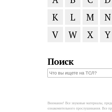
K
L
M
N
V
W
X
Y
Поиск
Внимание! Все звуковые материалы, пред
ознакомительного прослушивания. Все пр