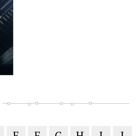
E
F
G
H
I
J