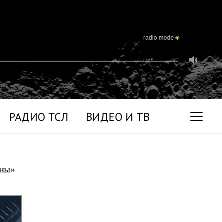
radio mode
РАДИО ТСЛ
ВИДЕО И ТВ
уны»