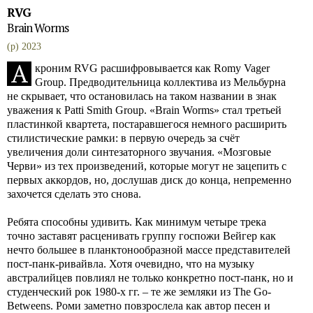
RVG
Brain Worms
(p) 2023
А
кроним RVG расшифровывается как Romy Vager
Group. Предводительница коллектива из Мельбурна
не скрывает, что остановилась на таком названии в знак
уважения к Patti Smith Group. «Brain Worms» стал третьей
пластинкой квартета, постаравшегося немного расширить
стилистические рамки: в первую очередь за счёт
увеличения доли синтезаторного звучания. «Мозговые
Черви» из тех произведений, которые могут не зацепить с
первых аккордов, но, дослушав диск до конца, непременно
захочется сделать это снова.
Ребята способны удивить. Как минимум четыре трека
точно заставят расценивать группу госпожи Вейгер как
нечто большее в планктонообразной массе представителей
пост-панк-ривайвла. Хотя очевидно, что на музыку
австралийцев повлиял не только конкретно пост-панк, но и
студенческий рок 1980-х гг. – те же земляки из The Go-
Betweens. Роми заметно повзрослела как автор песен и