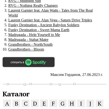
RVG - Midnight Sun
RVG - Nothing Really Changes
Laurent Garnier feat. Alan Watts - Tales from The Real
World
Laurent Garnier feat. Alan Vega - Saturn Drive Triplex
Funky Destination - Ancient Babylon Soldiers
Funky Destination - Sweet Mama Earth
Madrugada - Help Yourself to Me
Madrugada - Stabat Mater
Grandbrothers - North/South
Grandbrothers - Bloom
Максим Горданов, 27.06.2023 г.
Каталог
A
B
C
D
E
F
G
H
I
J
K