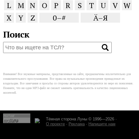
L
M
N
O
P
R
S
T
U
V
W
X
Y
Z
0–#
Ä–Я
Поиск
Внимание! Все звуковые материалы, представленные на сайте, предназначены исключительно для
ознакомительного прослушивания. Все права на музыкальные произведения принадлежат их
владельцам. Все замечания и просьбы со стороны авторов удовлетворяются по мере их появления.
Помните, что ни один MP3-файл не сможет заменить оригинальность и качество лицензионных
носителей.
Тёмная сторона Луны © 1996—2026 ·
О проекте
·
Реклама
·
Напишите нам