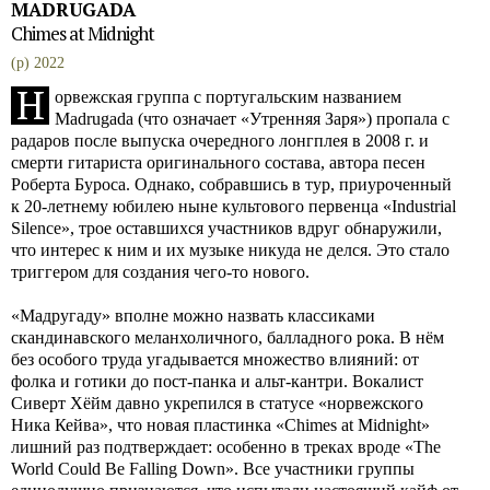
MADRUGADA
Chimes at Midnight
(p) 2022
Н
орвежская группа с португальским названием
Madrugada (что означает «Утренняя Заря») пропала с
радаров после выпуска очередного лонгплея в 2008 г. и
смерти гитариста оригинального состава, автора песен
Роберта Буроса. Однако, собравшись в тур, приуроченный
к 20-летнему юбилею ныне культового первенца «Industrial
Silence», трое оставшихся участников вдруг обнаружили,
что интерес к ним и их музыке никуда не делся. Это стало
триггером для создания чего-то нового.
«Мадругаду» вполне можно назвать классиками
скандинавского меланхоличного, балладного рока. В нём
без особого труда угадывается множество влияний: от
фолка и готики до пост-панка и альт-кантри. Вокалист
Сиверт Хёйм давно укрепился в статусе «норвежского
Ника Кейва», что новая пластинка «Chimes at Midnight»
лишний раз подтверждает: особенно в треках вроде «The
World Could Be Falling Down». Все участники группы