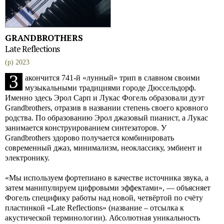
GRANDBROTHERS
Late Reflections
(p) 2023
З
акончится 741-й «лунный» трип в славном своими
музыкальными традициями городе Дюссельдорф.
Именно здесь Эрол Сарп и Лукас Фогель образовали дуэт
Grandbrothers, отразив в названии степень своего кровного
родства. По образованию Эрол джазовый пианист, а Лукас
занимается конструированием синтезаторов. У
Grandbrothers здорово получается комбинировать
современный джаз, минимализм, неоклассику, эмбиент и
электронику.
«Мы используем фортепиано в качестве источника звука, а
затем манипулируем цифровыми эффектами», — объясняет
Фогель специфику работы над новой, четвёртой по счёту
пластинкой «Late Reflections» (название – отсылка к
акустической терминологии). Абсолютная уникальность