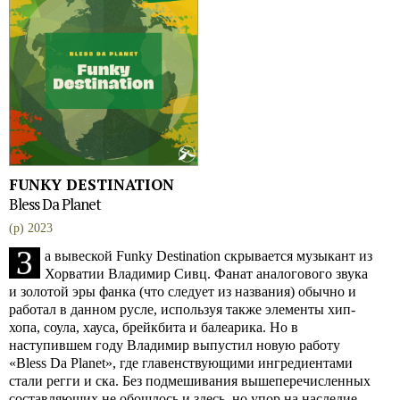
FUNKY DESTINATION
Bless Da Planet
(p) 2023
З
а вывеской Funky Destination скрывается музыкант из
Хорватии Владимир Сивц. Фанат аналогового звука
и золотой эры фанка (что следует из названия) обычно и
работал в данном русле, используя также элементы хип-
хопа, соула, хауса, брейкбита и балеарика. Но в
наступившем году Владимир выпустил новую работу
«Bless Da Planet», где главенствующими ингредиентами
стали регги и ска. Без подмешивания вышеперечисленных
составляющих не обошлось и здесь, но упор на наследие