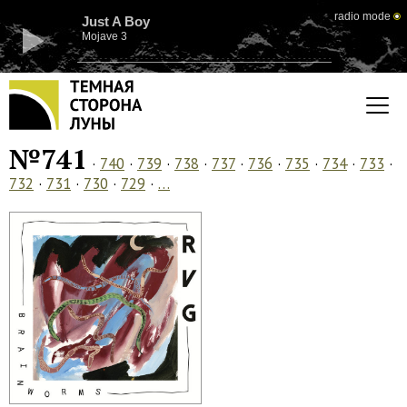
radio mode
Just A Boy
Mojave 3
№741
·
740
·
739
·
738
·
737
·
736
·
735
·
734
·
733
·
732
·
731
·
730
·
729
·
…