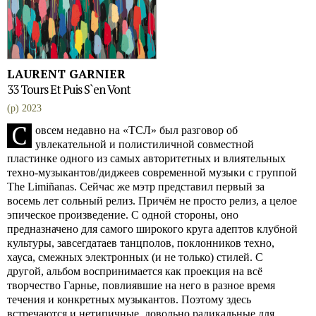
LAURENT GARNIER
33 Tours Et Puis S`en Vont
(p) 2023
С
овсем недавно на «ТСЛ» был разговор об
увлекательной и полистиличной совместной
пластинке одного из самых авторитетных и влиятельных
техно-музыкантов/диджеев современной музыки с группой
The Limiñanas. Сейчас же мэтр представил первый за
восемь лет сольный релиз. Причём не просто релиз, а целое
эпическое произведение. С одной стороны, оно
предназначено для самого широкого круга адептов клубной
культуры, завсегдатаев танцполов, поклонников техно,
хауса, смежных электронных (и не только) стилей. С
другой, альбом воспринимается как проекция на всё
творчество Гарнье, повлиявшие на него в разное время
течения и конкретных музыкантов. Поэтому здесь
встречаются и нетипичные, довольно радикальные для