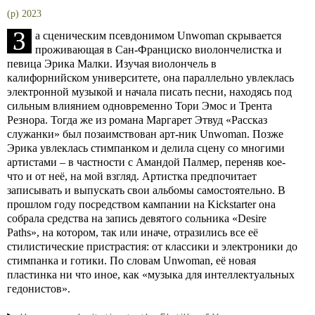
(p) 2023
З
а сценическим псевдонимом Unwoman скрывается
проживающая в Сан-Франциско виолончелистка и
певица Эрика Малки. Изучая виолончель в
калифорнийском университете, она параллельно увлеклась
электронной музыкой и начала писать песни, находясь под
сильным влиянием одновременно Тори Эмос и Трента
Резнора. Тогда же из романа Маргарет Этвуд «Рассказ
служанки» был позаимствован арт-ник Unwoman. Позже
Эрика увлеклась стимпанком и делила сцену со многими
артистами – в частности с Амандой Палмер, переняв кое-
что и от неё, на мой взгляд. Артистка предпочитает
записывать и выпускать свои альбомы самостоятельно. В
прошлом году посредством кампании на Kickstarter она
собрала средства на запись девятого сольника «Desire
Paths», на котором, так или иначе, отразились все её
стилистические пристрастия: от классики и электроники до
стимпанка и готики. По словам Unwoman, её новая
пластинка ни что иное, как «музыка для интеллектуальных
гедонистов».