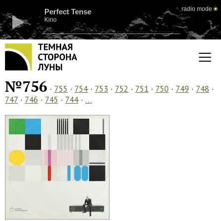
radio mode
Perfect Tense
Kino
№756
·
755
·
754
·
753
·
752
·
751
·
750
·
749
·
748
·
747
·
746
·
745
·
744
·
…