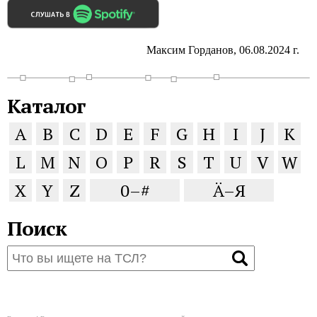
Максим Горданов, 06.08.2024 г.
Каталог
A
B
C
D
E
F
G
H
I
J
K
L
M
N
O
P
R
S
T
U
V
W
X
Y
Z
0–#
Ä–Я
Поиск