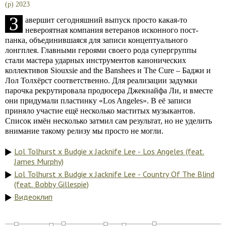
(p) 2023
З
авершит сегодняшний выпуск просто какая-то
невероятная компания ветеранов исконного пост-
панка, объединившаяся для записи концептуального
лонгплея. Главными героями своего рода супергруппы
стали мастера ударных инструментов канонических
коллективов Siouxsie and the Banshees и The Cure – Баджи и
Лол Толхёрст соответственно. Для реализации задумки
парочка рекрутировала продюсера Джекнайфа Ли, и вместе
они придумали пластинку «Los Angeles». В её записи
приняло участие ещё несколько маститых музыкантов.
Список имён несколько затмил сам результат, но не уделить
внимание такому релизу мы просто не могли.
Lol Tolhurst x Budgie x Jacknife Lee - Los Angeles (feat.
James Murphy)
Lol Tolhurst x Budgie x Jacknife Lee - Country Of The Blind
(feat. Bobby Gillespie)
Видеоклип