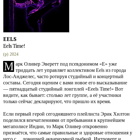
EELS
Eels Time!
(p) 2024
М
арк Оливер Эверетт под псевдонимом «E» уже
тридцать лет управляет коллективом Eels из города
Лос-Анджелес, часто ротируя студийный и концертный
составы. Сегодня оценим с вами новое его высказывание
— пятнадцатый студийный лонгплей «Eeels Time!» Вот
видите, как бывает: столько лет группе, а её участники
только сейчас декларируют, что пришло их время.
Если первый герой сегодняшнего плейлиста Эрик Хилтон
поделился впечатлениями от пребывания в крупнейшем
мегаполисе Индии, то Марк Оливер откровенно
признаётся, что самые правильные и здоровые отношения у
него с… домашней аквариумной рыбкой. Интроверт и