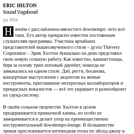
ERIC HILTON
Sound Vagabond
(p) 2024
Н
ачнём с расслабленно-мясистого downtempo: лето всё-
таки. Его автор прекрасно известен постоянным
слушателям программы. Участник ярчайших
представителей вышеозвученного стиля – дуэта Thievery
Corporation – Эрик Хилтон буквально на днях представил
свою новую сольную работу. Как известно, вашингтонцы,
беря за основу трип-хоповый даунбит, никогда не
замыкались на одном стиле. Даб, регги, босанова,
концертные выступления с акцентом на живые
инструменты, приглашение интересных коллабораторов и
прекрасных вокалистов — всё это украшает и разнообразит
их саунд-систему.
В своём сольном творчестве Хилтон в целом
придерживается привычной канвы, но особо не
заморачивается и делает упор на преимущественно
инструментальный downtempo-lounge. В большинстве
треков прослеживается нитевидная тоска по эйсид-джазу и