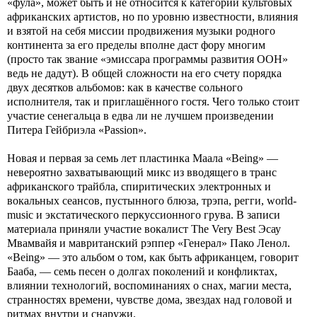
«фула», может быть и не относится к категории культовых
африканских артистов, но по уровню известности, влияния
и взятой на себя миссии продвижения музыки родного
континента за его пределы вполне даст фору многим
(просто так звание «эмиссара программы развития ООН»
ведь не дадут). В общей сложности на его счету порядка
двух десятков альбомов: как в качестве сольного
исполнителя, так и приглашённого гостя. Чего только стоит
участие сенегальца в едва ли не лучшем произведении
Питера Гейбриэла «Passion».
Новая и первая за семь лет пластинка Маала «Being» —
невероятно захватывающий микс из вводящего в транс
африканского трайбла, спиритических электронных и
вокальных сеансов, пустынного блюза, трэпа, регги, world-
music и экстатического перкуссионного грува. В записи
материала приняли участие вокалист The Very Best Эсау
Мвамвайя и мавританский рэппер «Генерал» Пако Ленол.
«Being» — это альбом о том, как быть африканцем, говорит
Бааба, — семь песен о долгах поколений и конфликтах,
влиянии технологий, воспоминаниях о снах, магии места,
странностях времени, чувстве дома, звездах над головой и
ритмах внутри и снаружи.