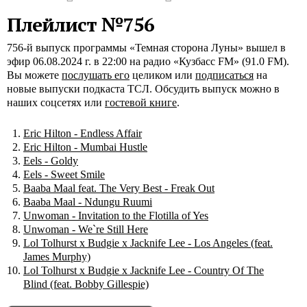
Плейлист №756
756-й выпуск программы «Темная сторона Луны» вышел в
эфир 06.08.2024 г. в 22:00 на радио «Кузбасс FM» (91.0 FM).
Вы можете
послушать его
целиком или
подписаться
на
новые выпуски подкаста ТСЛ. Обсудить выпуск можно в
наших соцсетях или
гостевой книге
.
Eric Hilton - Endless Affair
Eric Hilton - Mumbai Hustle
Eels - Goldy
Eels - Sweet Smile
Baaba Maal feat. The Very Best - Freak Out
Baaba Maal - Ndungu Ruumi
Unwoman - Invitation to the Flotilla of Yes
Unwoman - We`re Still Here
Lol Tolhurst x Budgie x Jacknife Lee - Los Angeles (feat.
James Murphy)
Lol Tolhurst x Budgie x Jacknife Lee - Country Of The
Blind (feat. Bobby Gillespie)