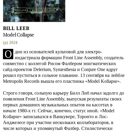
BILL LEEB
Model Collapse
(p) 2024
О
дин из основателей культовой для электро-
индастриала формации Front Line Assembly, создатель
совместно с коллегой Рисом Фалбером энигматических
сайд-проектов Delerium, Synæsthesia и Conjure One вдруг
решил пуститься в сольное плавание. 13 сентября на лейбле
Metropolis Records вышла его пластинка «Model Kollapse».
Строго говоря, сольную карьеру Билл Либ начал задолго до
появления Front Line Assembly, выпуская результаты своих
первых домашних музыкальных опытов на кассетах в
начале 1980-х гг. Сейчас, конечно, статус иной. «Model
Kollapse» записывался в Ванкувере, Торонто и Лос-
Анджелесе при участии нескольких коллабораторов, в
числе которых и упомянутый Фалбер. Стилистически