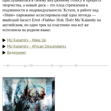
прислушиваться к своему внутреннему голосу в процессе
творчества, а новый диск – это плод стремления к
подлинности и индивидуальности. Кстати, в работе над
«Shine» парижанке ассистировала ещё одна легенда —
ямайский басист Errol «Flabba» Holt. Поёт Mo`Kalamity на
английском, но один трек на пластинке она всё же
исполнила на родном языке.
Mo`Kalamity - Wake Up
Mo`Kalamity - African Descendants
Видеоклип