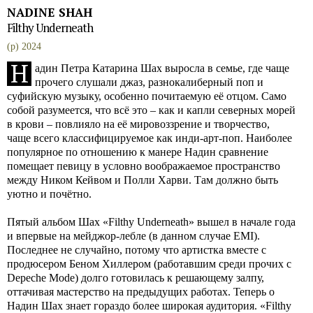
NADINE SHAH
Filthy Underneath
(p) 2024
Н
адин Петра Катарина Шах выросла в семье, где чаще
прочего слушали джаз, разнокалиберный поп и
суфийскую музыку, особенно почитаемую её отцом. Само
собой разумеется, что всё это – как и капли северных морей
в крови – повлияло на её мировоззрение и творчество,
чаще всего классифицируемое как инди-арт-поп. Наиболее
популярное по отношению к манере Надин сравнение
помещает певицу в условно воображаемое пространство
между Ником Кейвом и Полли Харви. Там должно быть
уютно и почётно.
Пятый альбом Шах «Filthy Underneath» вышел в начале года
и впервые на мейджор-лебле (в данном случае EMI).
Последнее не случайно, потому что артистка вместе с
продюсером Беном Хиллером (работавшим среди прочих с
Depeche Mode) долго готовилась к решающему залпу,
оттачивая мастерство на предыдущих работах. Теперь о
Надин Шах знает гораздо более широкая аудитория. «Filthy