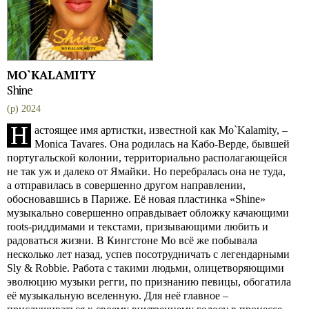
MO`KALAMITY
Shine
(p) 2024
Н
астоящее имя артистки, известной как Mo`Kalamity, –
Monica Tavares. Она родилась на Кабо-Верде, бывшей
португальской колонии, территориально располагающейся
не так уж и далеко от Ямайки. Но перебралась она не туда,
а отправилась в совершенно другом направлении,
обосновавшись в Париже. Её новая пластинка «Shine»
музыкально совершенно оправдывает обложку качающими
roots-риддимами и текстами, призывающими любить и
радоваться жизни. В Кингстоне Мо всё же побывала
несколько лет назад, успев посотрудничать с легендарными
Sly & Robbie. Работа с такими людьми, олицетворяющими
эволюцию музыки регги, по признанию певицы, обогатила
её музыкальную вселенную. Для неё главное –