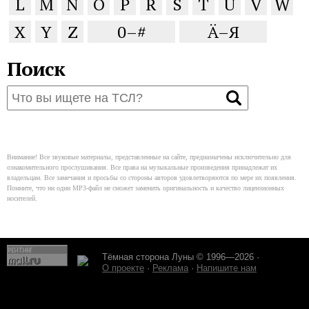
L
M
N
O
P
R
S
T
U
V
W
X
Y
Z
0–#
Ä–Я
Поиск
Внимание! Все звуковые материалы, представленные на сайте, предназначены исключительно для
ознакомительного прослушивания. Все права на музыкальные произведения принадлежат их
владельцам. Все замечания и просьбы со стороны авторов удовлетворяются по мере их появления.
Помните, что ни один MP3-файл не сможет заменить оригинальность и качество лицензионных
носителей.
Тёмная сторона Луны © 1996—2026 ·
О проекте
·
Реклама
·
Напишите нам