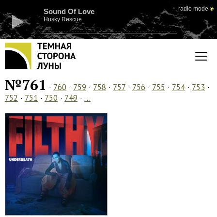
radio mode
Sound Of Love
Husky Rescue
№761
·
760
·
759
·
758
·
757
·
756
·
755
·
754
·
753
·
752
·
751
·
750
·
749
·
…