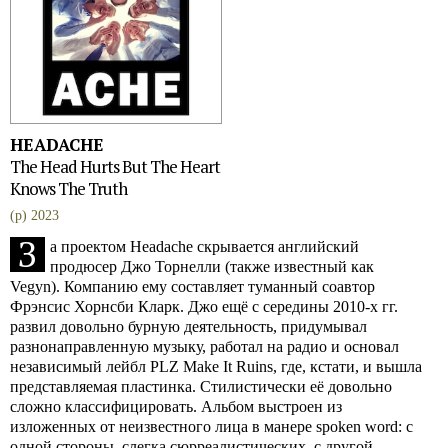
HEADACHE
The Head Hurts But The Heart
Knows The Truth
(p) 2023
З
а проектом Headache скрывается английский
продюсер Джо Торнелли (также известный как
Vegyn). Компанию ему составляет туманный соавтор
Фрэнсис Хорнсби Кларк. Джо ещё с середины 2010-х гг.
развил довольно бурную деятельность, придумывал
разнонаправленную музыку, работал на радио и основал
независимый лейбл PLZ Make It Ruins, где, кстати, и вышла
представляемая пластинка. Стилистически её довольно
сложно классифицировать. Альбом выстроен из
изложенных от неизвестного лица в манере spoken word: c
одной стороны, слегка сюрреалистических, с другой –