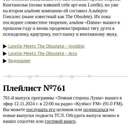
Кинтанильи (позже взявшей себе арт-ник Lorelle), но уже
на втором альбоме компанию ей составил Альберто
Гонсалес (ныне известный как The Obsolete). Их пока
последнее совместное творение, альбом «Datura» вышел в
прошлом году и вновь продемонстрировал тягу дуэта к
психоделику, краутроку, пост-панку и винтажному звуку.
Lorelle Meets The Obsolete - Invisible
Lorelle Meets The Obsolete - Arco
Видеоклип
Плейлист №761
761-й выпуск программы «Темная сторона Луны» вышел в
эфир 12.11.2024 г. в 22:00 на радио «Кузбасс FM» (91.0 FM).
Вы можете
послушать его
целиком или
подписаться
на
новые выпуски подкаста ТСЛ. Обсудить выпуск можно в
наших соцсетях или
гостевой книге
.