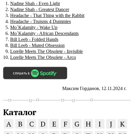
Nadine Shah - Even Light
Nadine Shah - Greatest Dancer
Headache - That Thing with the Rabbit
Headache - Truisms 4 Dummies
Mo`Kalamity - Wake Up
Mo`Kalamity - African Descendants
Bill Leeb - Folded Hands
Bill Leeb - Muted Obsession
Lorelle Meets The Obsolete - Invisible
Lorelle Meets The Obsolete - Arco
Максим Горданов, 12.11.2024 г.
Каталог
A
B
C
D
E
F
G
H
I
J
K