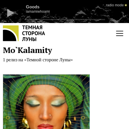
radio mode
Goods
iamamiwhoami
Mo`Kalamity
1 релиз на «Темной стороне Луны»