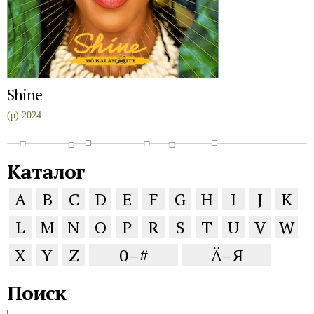
Shine
(p) 2024
Каталог
A
B
C
D
E
F
G
H
I
J
K
L
M
N
O
P
R
S
T
U
V
W
X
Y
Z
0–#
Ä–Я
Поиск