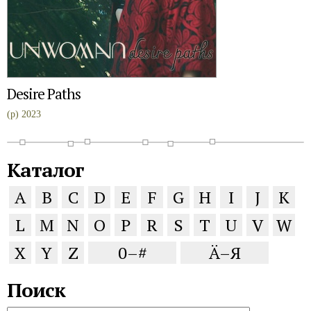
Desire Paths
(p) 2023
Каталог
A
B
C
D
E
F
G
H
I
J
K
L
M
N
O
P
R
S
T
U
V
W
X
Y
Z
0–#
Ä–Я
Поиск