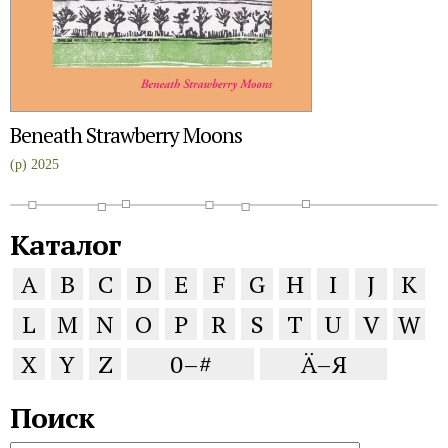
Beneath Strawberry Moons
(p) 2025
Каталог
A
B
C
D
E
F
G
H
I
J
K
L
M
N
O
P
R
S
T
U
V
W
X
Y
Z
0–#
Ä–Я
Поиск