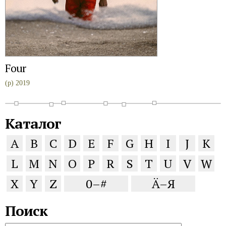
Four
(p) 2019
Каталог
A
B
C
D
E
F
G
H
I
J
K
L
M
N
O
P
R
S
T
U
V
W
X
Y
Z
0–#
Ä–Я
Поиск