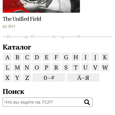
The Unified Field
(p) 2013
Каталог
A
B
C
D
E
F
G
H
I
J
K
L
M
N
O
P
R
S
T
U
V
W
X
Y
Z
0–#
Ä–Я
Поиск