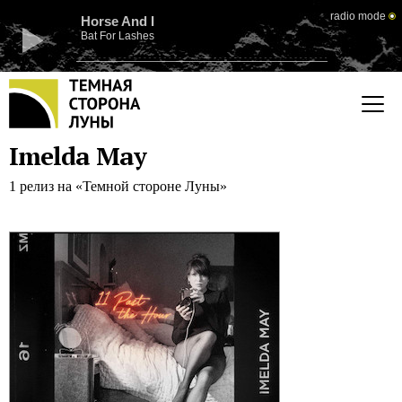
radio mode
Horse And I
Bat For Lashes
Imelda May
1 релиз на «Темной стороне Луны»