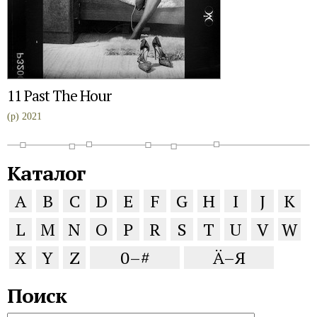
11 Past The Hour
(p) 2021
Каталог
A
B
C
D
E
F
G
H
I
J
K
L
M
N
O
P
R
S
T
U
V
W
X
Y
Z
0–#
Ä–Я
Поиск