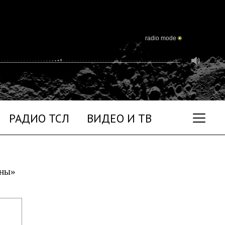
radio mode
РАДИО ТСЛ
ВИДЕО И ТВ
уны»