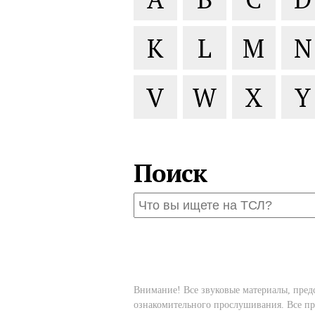
K
L
M
N
V
W
X
Y
Поиск
Внимание! Все звуковые материалы, пред
ознакомительного прослушивания. Все пр