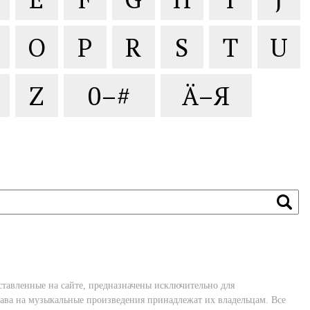
O
P
R
S
T
U
Z
0–#
Ä–Я
ставленные на сайте, предназначены исключительно для
ава на музыкальные произведения принадлежат их владельцам. Все