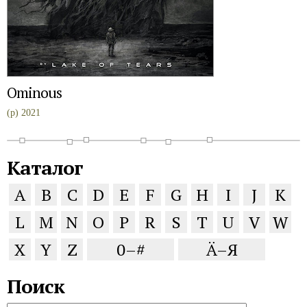
Ominous
(p) 2021
Каталог
A
B
C
D
E
F
G
H
I
J
K
L
M
N
O
P
R
S
T
U
V
W
X
Y
Z
0–#
Ä–Я
Поиск