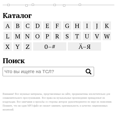
Каталог
A
B
C
D
E
F
G
H
I
J
K
L
M
N
O
P
R
S
T
U
V
W
X
Y
Z
0–#
Ä–Я
Поиск
Внимание! Все звуковые материалы, представленные на сайте, предназначены исключительно для
ознакомительного прослушивания. Все права на музыкальные произведения принадлежат их
владельцам. Все замечания и просьбы со стороны авторов удовлетворяются по мере их появления.
Помните, что ни один MP3-файл не сможет заменить оригинальность и качество лицензионных
носителей.